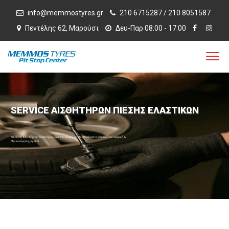
info@memmostyres.gr
210 6715287 / 210 8051587
Πεντέλης 62, Μαρούσι
Δευ-Παρ 08:00 - 17:00
SERVICE ΑΙΣΘΗΤΗΡΩΝ ΠΙΕΣΗΣ ΕΛΑΣΤΙΚΩΝ
Επισκευή & Συντήρηση Αισθητήρων Πίεσης Ελαστικών (TPMS)​ Κράτησε τα ελαστικά σου ασφαλή &
Εξοικονόμησε χρήματα!