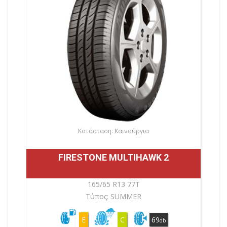
Κατάσταση: Καινούργια
FIRESTONE MULTIHAWK 2
165/65 R13 77T
Τύπος: SUMMER
E
C
69
db