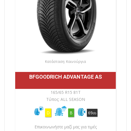
Κατάσταση: Καινούργια
BFGOODRICH ADVANTAGE AS
165/65 R15 81T
Τύπος: ALL SEASON
D
B
69
db
Επικοινωνήστε μαζί μας για τιμές