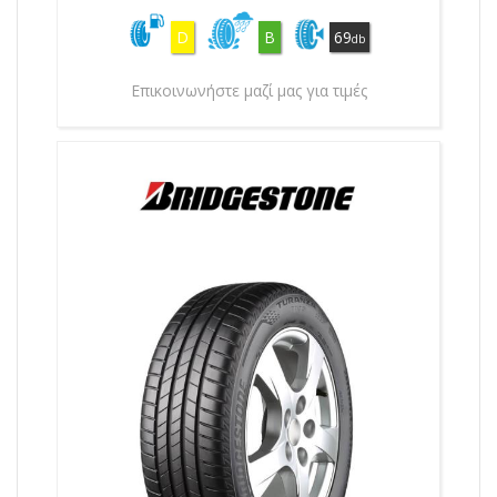
D
B
69
db
Επικοινωνήστε μαζί μας για τιμές