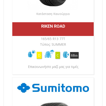
Κατάσταση: Καινούργια
RIKEN ROAD
165/65 R13 77T
Τύπος: SUMMER
D
C
68
db
Επικοινωνήστε μαζί μας για τιμές