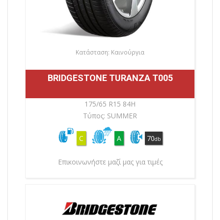
Κατάσταση: Καινούργια
BRIDGESTONE TURANZA T005
175/65 R15 84H
Τύπος: SUMMER
C
A
70
db
Επικοινωνήστε μαζί μας για τιμές