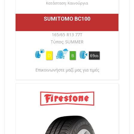
Κατάσταση: Καινούργια
SUMITOMO BC100
165/65 R13 77T
Τύπος: SUMMER
D
B
69
db
Επικοινωνήστε μαζί μας για τιμές