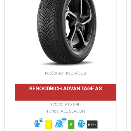
Κατάσταση: Καινούργια
BFGOODRICH ADVANTAGE AS
175/65 R15 84H
Τύπος: ALL SEASON
D
B
69
db