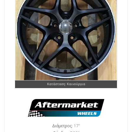
Κατάσταση: Καινούργια
Διάμετρος:
17"