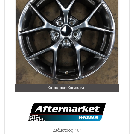
Κατάσταση: Καινούργια
Διάμετρος:
18"