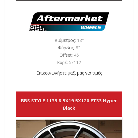
Διάμετρος:
18"
Φάρδος:
8"
Offset:
45
Καρέ:
5x112
Επικοινωνήστε μαζί μας για τιμές
BBS STYLE 1139 8.5X19 5X120 ET33 Hyper
Black