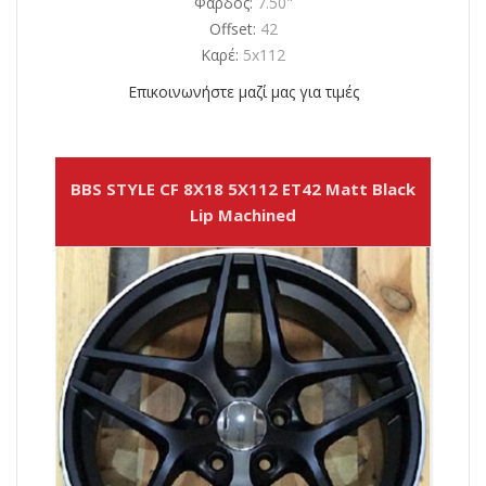
Φάρδος:
7.50"
Offset:
42
Καρέ:
5x112
Επικοινωνήστε μαζί μας για τιμές
BBS STYLE CF 8X18 5X112 ET42 Matt Black
Lip Machined