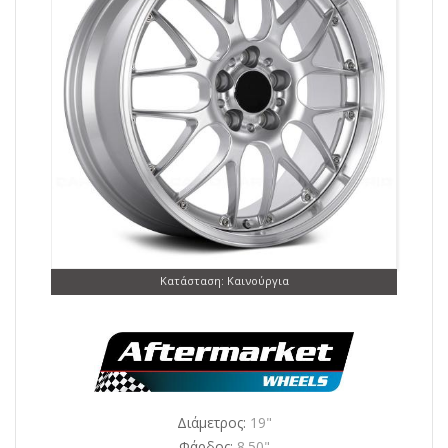
Κατάσταση: Καινούργια
Διάμετρος:
19"
Φάρδος:
8.50"