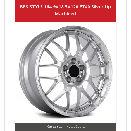
BBS STYLE 164 9X18 5X120 ET40 Silver Lip
Machined
Κατάσταση: Καινούργια