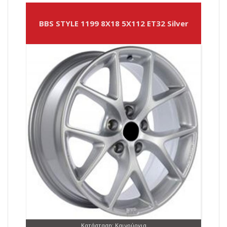
BBS STYLE 1199 8X18 5X112 ET32 Silver
Κατάσταση: Καινούργια