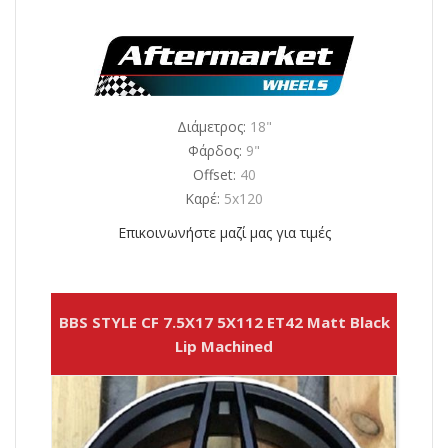
Διάμετρος:
18"
Φάρδος:
9"
Offset:
40
Καρέ:
5x120
Επικοινωνήστε μαζί μας για τιμές
BBS STYLE CF 7.5X17 5X112 ET42 Matt Black
Lip Machined